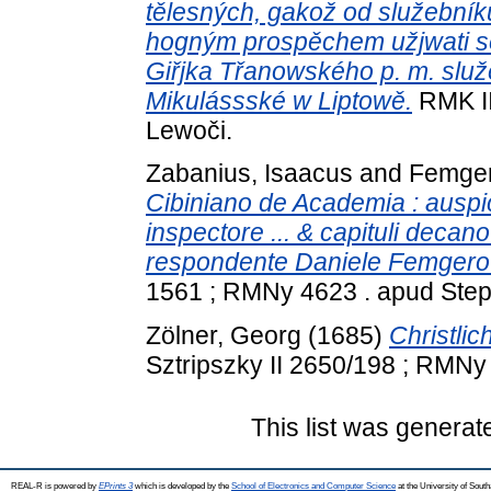
tělesných, gakož od služebník
hogným prospěchem užjwati 
Giřjka Třanowského p. m. služ
Mikulássské w Liptowě.
RMK II
Lewoči.
Zabanius, Isaacus
and
Femger
Cibiniano de Academia : auspi
inspectore ... & capituli decano
respondente Daniele Femgero ..
1561 ; RMNy 4623 . apud Steph
Zölner, Georg
(1685)
Christlic
Sztripszky II 2650/198 ; RMNy 
This list was genera
REAL-R is powered by
EPrints 3
which is developed by the
School of Electronics and Computer Science
at the University of Sou