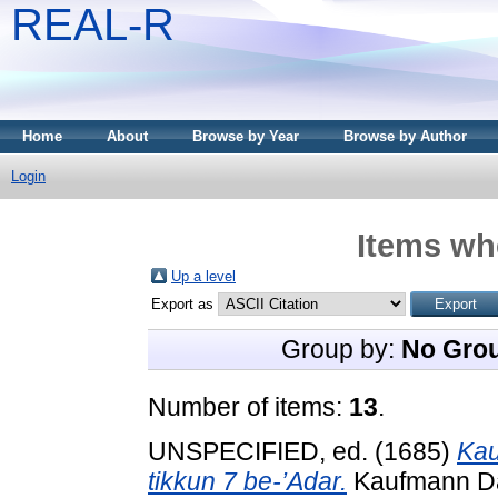
REAL-R
Home
About
Browse by Year
Browse by Author
Login
Items whe
Up a level
Export as
Group by:
No Gro
Number of items:
13
.
UNSPECIFIED, ed. (1685)
Kau
tikkun 7 be-’Adar.
Kaufmann Dáv