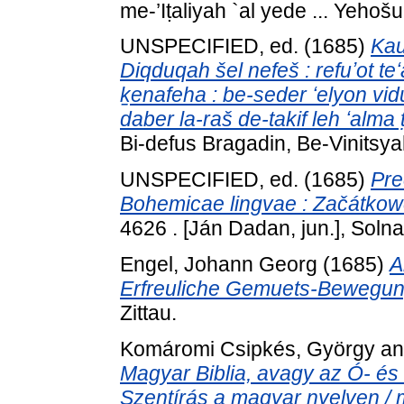
me-’Iṭaliyah `al yede ... Yehoš
UNSPECIFIED, ed. (1685)
Kau
Diqduqah šel nefeš : refuʼot teʻ
ḵenafeha : be-seder ʻelyon vidu
daber la-raš de-takif leh ʻalma 
Bi-defus Bragadin, Be-Vinitsya
UNSPECIFIED, ed. (1685)
Pre
Bohemicae lingvae : Začátkowé
4626 . [Ján Dadan, jun.], Solna
Engel, Johann Georg
(1685)
A
Erfreuliche Gemuets-Bewegung
Zittau.
Komáromi Csipkés, György
a
Magyar Biblia, avagy az Ó- és 
Szentírás a magyar nyelven / mel