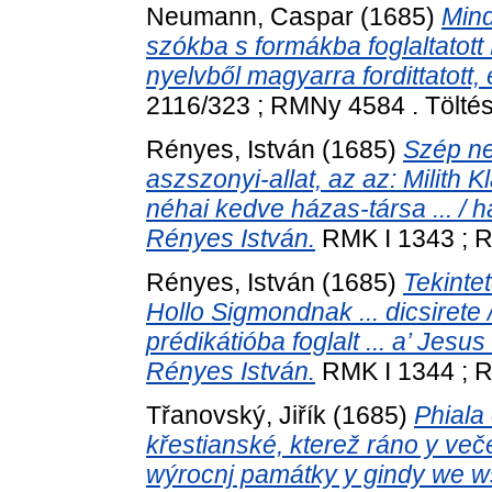
Neumann, Caspar
(1685)
Mind
szókba s formákba foglaltatott
nyelvből magyarra fordittatott, 
2116/323 ; RMNy 4584 . Töltés
Rényes, István
(1685)
Szép ne
aszszonyi-allat, az az: Milith 
néhai kedve házas-társa ... / ha
Rényes István.
RMK I 1343 ; RM
Rényes, István
(1685)
Tekinte
Hollo Sigmondnak ... dicsirete 
prédikátióba foglalt ... a’ Jesu
Rényes István.
RMK I 1344 ; R
Třanovský, Jiřík
(1685)
Phiala
křestianské, kterež ráno y več
wýrocnj památky y gindy we w