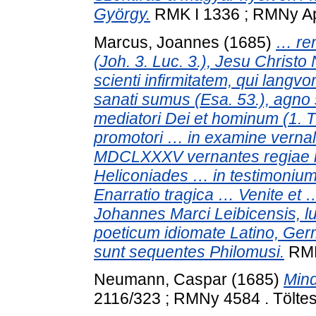
György.
RMK I 1336 ; RMNy App.
Marcus, Joannes
(1685)
… ren
(Joh. 3. Luc. 3.), Jesu Christo
scienti infirmitatem, qui langvo
sanati sumus (Esa. 53.), agno
mediatori Dei et hominum (1. 
promotori … in examine vernal
MDCLXXXV vernantes regiae mo
Heliconiades … in testimonium
Enarratio tragica … Venite et
Johannes Marci Leibicensis, lud
poeticum idiomate Latino, Germ
sunt sequentes Philomusi.
RMNy
Neumann, Caspar
(1685)
Mind
2116/323 ; RMNy 4584 . Töltesi