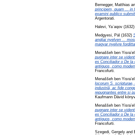
Bernegger, Matthias
a
principem, quam ... in 
examini publico submi
Argentorati.
Halevi, Ya`aqov
(1632
Medgyesi, Pál
(1632)
S
angliai nyelven ... m
magyar nyelvre forditta
Menaššeh ben Yisraʼe
pugnare inter se viden
es Conciliador o De la 
antiguos, como moderno
Francofurti.
Menaššeh ben Yisraʼe
locorum S. scripturae,
industriâ, ac fide con
repugnantes entre si p
Kaufmann Dávid könyvtá
Menaššeh ben Yisraʼe
pugnare inter se viden
es Conciliador o De la 
antiguos, como moderno
Francofurti.
Szegedi, Gergely
and