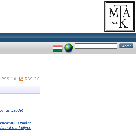
RSS 1.0
RSS 2.0
iritus Laudet
ædicatiu szerént,
latról mit kellyen