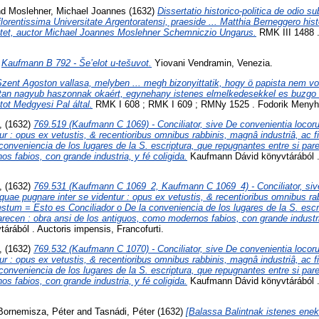
nd
Moslehner, Michael Joannes
(1632)
Dissertatio historico-politica de odio 
florentissima Universitate Argentoratensi, praeside ... Matthia Berneggero histo
ttet, auctor Michael Joannes Moslehner Schemniczio Ungarus.
RMK III 1488 .
)
Kaufmann B 792 - Še’elot u-tešuvot.
Yiovani Vendramin, Venezia.
zent Agoston vallasa, melyben ... megh bizonyittatik, hogy ö papista nem volt 
ostan nagyub haszonnak okaért, egynehany istenes elmelkedesekkel es buzgo
tot Medgyesi Pal által.
RMK I 608 ; RMK I 609 ; RMNy 1525 . Fodorik Menyh
l,
(1632)
769.519 (Kaufmann C 1069) - Conciliator, sive De convenientia locor
tur : opus ex vetustis, & recentioribus omnibus rabbinis, magnâ industriâ, ac
conveniencia de los lugares de la S. escriptura, que repugnantes entre si pare
s fabios, con grande industria, y fé coligida.
Kaufmann Dávid könyvtárából .
l,
(1632)
769.531 (Kaufmann C 1069_2, Kaufmann C 1069_4) - Conciliator, siv
 quae pugnare inter se videntur : opus ex vetustis, & recentioribus omnibus r
gestum = Esto es Conciliador o De la conveniencia de los lugares de la S. escr
arecen : obra ansi de los antiguos, como modernos fabios, con grande industria
rából . Auctoris impensis, Francofurti.
l,
(1632)
769.532 (Kaufmann C 1070) - Conciliator, sive De convenientia locor
tur : opus ex vetustis, & recentioribus omnibus rabbinis, magnâ industriâ, ac
conveniencia de los lugares de la S. escriptura, que repugnantes entre si pare
s fabios, con grande industria, y fé coligida.
Kaufmann Dávid könyvtárából .
Bornemisza, Péter
and
Tasnádi, Péter
(1632)
[Balassa Balintnak istenes eneki