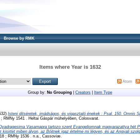
Browse by RMK
Items where Year is 1632
Atom
Group by:
No Grouping
|
Creators
|
Item Type
632)
Isteni ditséretek, imádságos, és vigasztaló énekek : Psal. 150. Omnis Sp
; RMNy 1541 . Heltai Gáspár mühelyében, Colosvarat.
Qvadragesima Vasarnapra tartozo szent Evangeliomnak magyarazattya hét Pr
 kisirtet miben ályon, az Bójtnek igaz értelme mi légyen, és az Angyali szolgá
8 ; RMNy 1536 . n.a., Cassoviæ.