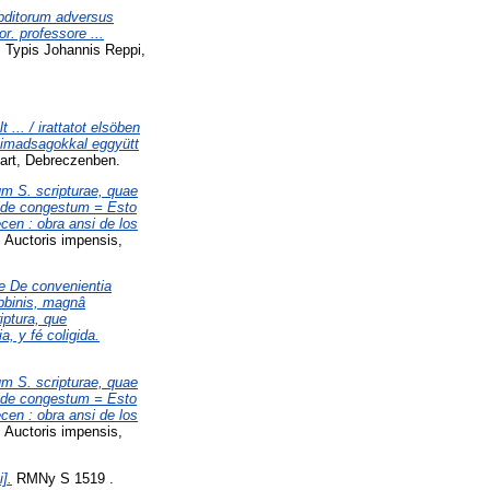
subditorum adversus
r. professore ...
 Typis Johannis Reppi,
... / irattatot elsöben
 imadsagokkal eggyütt
art, Debreczenben.
um S. scripturae, quae
 fide congestum = Esto
cen : obra ansi de los
 Auctoris impensis,
e De convenientia
abbinis, magnâ
iptura, que
, y fé coligida.
um S. scripturae, quae
 fide congestum = Esto
cen : obra ansi de los
 Auctoris impensis,
].
RMNy S 1519 .