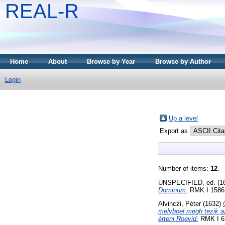
REAL-R
Home
About
Browse by Year
Browse by Author
Login
Up a level
Export as
Number of items:
12
.
UNSPECIFIED, ed. (1
Dominum.
RMK I 1586 
Alvinczi, Péter
(1632)
melyboel megh tezik az
érteni Roevid.
RMK I 61