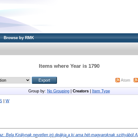
Browse by RMK
Items where Year is 1790
Atom
Group by:
No Grouping
|
Creators
|
Item Type
S
|
W
az: Bela Királynak nevetlen iró deákja a ki ama hét-magyaroknak szittyából 