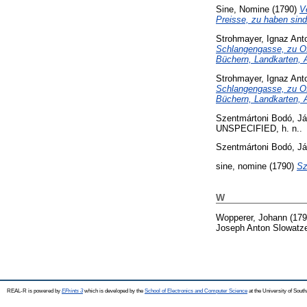
Sine, Nomine
(1790)
V
Preisse, zu haben sind
Strohmayer, Ignaz Ant
Schlangengasse, zu Ofe
Büchern, Landkarten, 
Strohmayer, Ignaz Ant
Schlangengasse, zu Ofe
Büchern, Landkarten, 
Szentmártoni Bodó, J
UNSPECIFIED, h. n..
Szentmártoni Bodó, J
sine, nomine
(1790)
Sz
W
Wopperer, Johann
(17
Joseph Anton Slowatz
REAL-R is powered by
EPrints 3
which is developed by the
School of Electronics and Computer Science
at the University of Sou