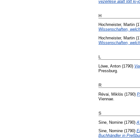
vezérlése alatt lött ki-
H
Hochmeister, Martin
(1
Wissenschaften, welche
Hochmeister, Martin
(1
Wissenschaften, welche
L
Löwe, Anton
(1790)
Ve
Pressburg.
R
Révai, Miklós
(1790)
P
Viennae.
S
Sine, Nomine
(1790)
A
Sine, Nomine
(1790)
E
Buchhändler in Preßbu