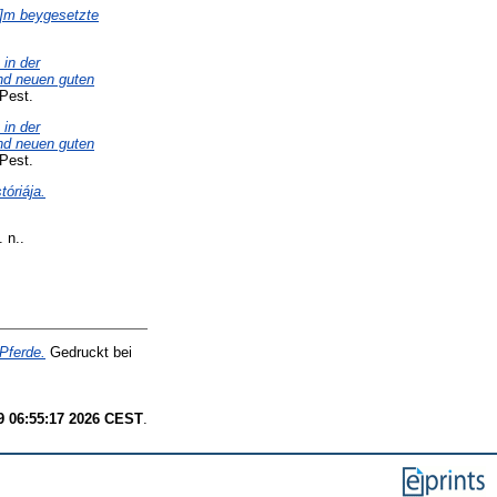
u]m beygesetzte
in der
und neuen guten
 Pest.
in der
und neuen guten
 Pest.
óriája.
 n..
Pferde.
Gedruckt bei
9 06:55:17 2026 CEST
.