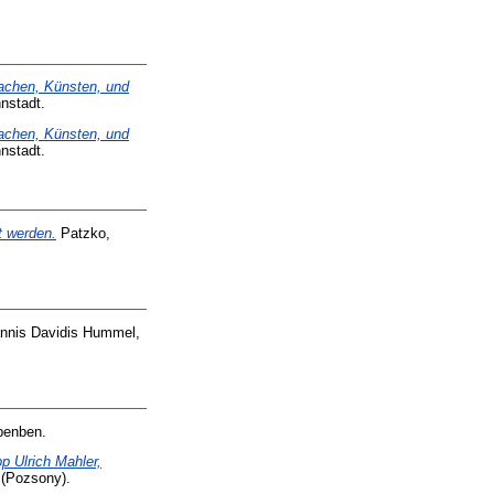
achen, Künsten, und
nstadt.
achen, Künsten, und
nstadt.
t werden.
Patzko,
annis Davidis Hummel,
benben.
p Ulrich Mahler,
 (Pozsony).