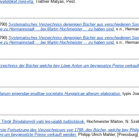
jövetelöket meg-irta.
Trattner Mátyás, Pest.
790)
Systematisches Verzeichniss derjenigen Bücher aus verschiedenen Spr
 zu Hermannstadt ... bei Martin Hochmeister ... zu haben sind.
s.n., Herman
790)
Systematisches Verzeichniss derjenigen Bücher aus verschiedenen Spr
 zu Hermannstadt ... bei Martin Hochmeister ... zu haben sind.
s.n., Herman
rzeichniss der Bücher welche bey Löwe Anton um beygesetze Preise verkauf
lanum erigendae eruditae societatis Hungaricae alterum elaboratius.
typis Jo
' Török Birodalomról való leg-ujjabb tudósitások.
Hochmeister Márton, N. Sze
rste Fortsetzung des Verzeichnisses von 1788. des Bücher, welche bey Philip
rg um beygesetzte Preise verkauft werden.
Philipp Ulrich Mahler, [Pressburg]