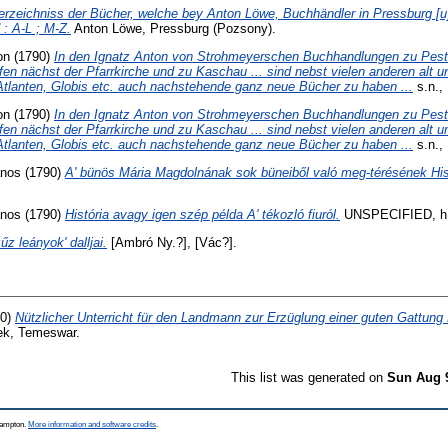
erzeichniss der Bücher, welche bey Anton Löwe, Buchhändler in Pressburg [
 : A-L ; M-Z.
Anton Löwe, Pressburg (Pozsony).
on
(1790)
In den Ignatz Anton von Strohmeyerschen Buchhandlungen zu Pest 
n nächst der Pfarrkirche und zu Kaschau ... sind nebst vielen anderen alt 
Atlanten, Globis etc. auch nachstehende ganz neue Bücher zu haben ...
s.n.,
on
(1790)
In den Ignatz Anton von Strohmeyerschen Buchhandlungen zu Pest 
n nächst der Pfarrkirche und zu Kaschau ... sind nebst vielen anderen alt 
Atlanten, Globis etc. auch nachstehende ganz neue Bücher zu haben ...
s.n.,
ános
(1790)
A' bünös Mária Magdolnának sok büneiből való meg-térésének Hist
ános
(1790)
História avagy igen szép példa A' tékozló fiuról.
UNSPECIFIED, h.
űz leányok' dalljai.
[Ambró Ny.?], [Vác?].
90)
Nützlicher Unterricht für den Landmann zur Erzüglung einer guten Gattung 
ek, Temeswar.
This list was generated on
Sun Aug 
thampton.
More information and software credits
.