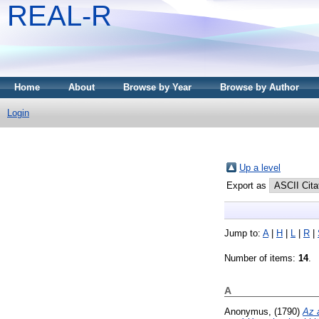
REAL-R
Home
About
Browse by Year
Browse by Author
Login
Up a level
Export as
Jump to:
A
|
H
|
L
|
R
|
Number of items:
14
.
A
Anonymus,
(1790)
Az 