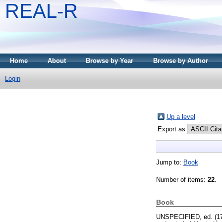
REAL-R
Home
About
Browse by Year
Browse by Author
Login
Up a level
Export as
Jump to:
Book
Number of items:
22
.
Book
UNSPECIFIED, ed. (1