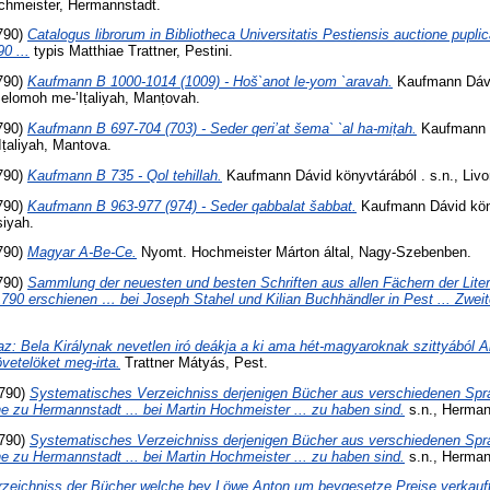
ochmeister, Hermannstadt.
790)
Catalogus librorum in Bibliotheca Universitatis Pestiensis auctione pupli
0 ...
typis Matthiae Trattner, Pestini.
790)
Kaufmann B 1000-1014 (1009) - Hoš`anot le-yom `aravah.
Kaufmann Dávi
 Šelomoh me-’Iṭaliyah, Manṭovah.
790)
Kaufmann B 697-704 (703) - Seder qeri’at šema` `al ha-miṭah.
Kaufmann D
Iṭaliyah, Mantova.
790)
Kaufmann B 735 - Qol tehillah.
Kaufmann Dávid könyvtárából . s.n., Livo
790)
Kaufmann B 963-977 (974) - Seder qabbalat šabbat.
Kaufmann Dávid köny
siyah.
790)
Magyar A-Be-Ce.
Nyomt. Hochmeister Márton által, Nagy-Szebenben.
790)
Sammlung der neuesten und besten Schriften aus allen Fächern der Litera
790 erschienen … bei Joseph Stahel und Kilian Buchhändler in Pest ... Zweit
az: Bela Királynak nevetlen iró deákja a ki ama hét-magyaroknak szittyából 
jövetelöket meg-irta.
Trattner Mátyás, Pest.
790)
Systematisches Verzeichniss derjenigen Bücher aus verschiedenen Spr
 zu Hermannstadt ... bei Martin Hochmeister ... zu haben sind.
s.n., Herman
790)
Systematisches Verzeichniss derjenigen Bücher aus verschiedenen Spr
 zu Hermannstadt ... bei Martin Hochmeister ... zu haben sind.
s.n., Herman
rzeichniss der Bücher welche bey Löwe Anton um beygesetze Preise verkauf