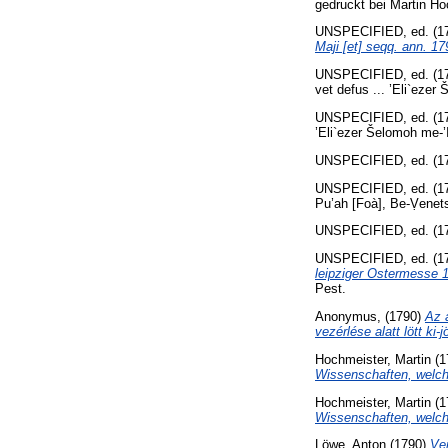
gedruckt bei Martin H
UNSPECIFIED, ed. (1
Maji [et] seqq. ann. 179
UNSPECIFIED, ed. (1
vet defus ... ’Eli`ezer
UNSPECIFIED, ed. (1
’Eli`ezer Šelomoh me-’
UNSPECIFIED, ed. (1
UNSPECIFIED, ed. (1
Pu’ah [Foà], Be-Ṿenet
UNSPECIFIED, ed. (1
UNSPECIFIED, ed. (1
leipziger Ostermesse 1
Pest.
Anonymus,
(1790)
Az 
vezérlése alatt lött ki-
Hochmeister, Martin
(1
Wissenschaften, welche
Hochmeister, Martin
(1
Wissenschaften, welche
Löwe, Anton
(1790)
Ve