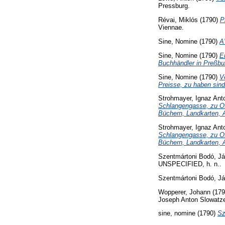
Pressburg.
Révai, Miklós
(1790)
P
Viennae.
Sine, Nomine
(1790)
A
Sine, Nomine
(1790)
E
Buchhändler in Preßbu
Sine, Nomine
(1790)
V
Preisse, zu haben sind
Strohmayer, Ignaz Ant
Schlangengasse, zu Ofe
Büchern, Landkarten, 
Strohmayer, Ignaz Ant
Schlangengasse, zu Ofe
Büchern, Landkarten, 
Szentmártoni Bodó, J
UNSPECIFIED, h. n..
Szentmártoni Bodó, J
Wopperer, Johann
(17
Joseph Anton Slowatz
sine, nomine
(1790)
Sz