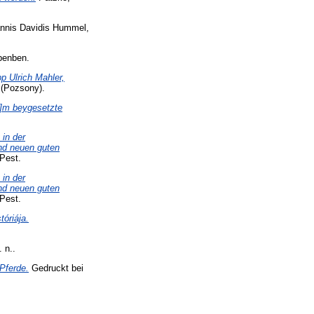
annis Davidis Hummel,
benben.
p Ulrich Mahler,
 (Pozsony).
u]m beygesetzte
in der
und neuen guten
 Pest.
in der
und neuen guten
 Pest.
óriája.
 n..
Pferde.
Gedruckt bei