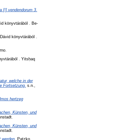
ca [!] vendendorum 3.
d könyvtárából . Be-
ávid könyvtárából .
rno.
vtárából . Yitsḥaq
tur, welche in der
e Fortsetzung.
s.n.,
Almos hertzeg
achen, Künsten, und
nstadt.
achen, Künsten, und
nstadt.
t werden.
Patzko,