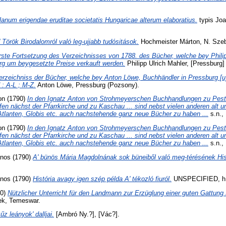
lanum erigendae eruditae societatis Hungaricae alterum elaboratius.
typis Jo
' Török Birodalomról való leg-ujjabb tudósitások.
Hochmeister Márton, N. Sze
rste Fortsetzung des Verzeichnisses von 1788. des Bücher, welche bey Philip
rg um beygesetzte Preise verkauft werden.
Philipp Ulrich Mahler, [Pressburg]
erzeichniss der Bücher, welche bey Anton Löwe, Buchhändler in Pressburg [
 : A-L ; M-Z.
Anton Löwe, Pressburg (Pozsony).
on
(1790)
In den Ignatz Anton von Strohmeyerschen Buchhandlungen zu Pest 
n nächst der Pfarrkirche und zu Kaschau ... sind nebst vielen anderen alt 
Atlanten, Globis etc. auch nachstehende ganz neue Bücher zu haben ...
s.n.,
on
(1790)
In den Ignatz Anton von Strohmeyerschen Buchhandlungen zu Pest 
n nächst der Pfarrkirche und zu Kaschau ... sind nebst vielen anderen alt 
Atlanten, Globis etc. auch nachstehende ganz neue Bücher zu haben ...
s.n.,
ános
(1790)
A' bünös Mária Magdolnának sok büneiből való meg-térésének Hist
ános
(1790)
História avagy igen szép példa A' tékozló fiuról.
UNSPECIFIED, h.
90)
Nützlicher Unterricht für den Landmann zur Erzüglung einer guten Gattung 
ek, Temeswar.
űz leányok' dalljai.
[Ambró Ny.?], [Vác?].