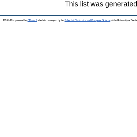
This list was generate
REAL-R is powered by
EPrints 3
which is developed by the
School of Electronics and Computer Science
at the University of Sou