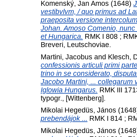
Komenský, Jan Amos
(1648)
J
vestibvlvm, / quo primus ad La
praeposita versione intercolum
Johan. Amoso Comenio, nunc 
et Hungarica.
RMK I 808 ; RMK 
Breveri, Leutschoviae.
Martini, Jacobus
and
Klesch, 
confessionis articuli primi par
trino in se considerato, disput
Jacobo Martini, ... collegarum 
Iglowia Hungarus.
RMK III 171
typogr., [Wittenberg].
Mikolai Hegedüs, János
(1648
prebendájok ...
RMK I 814 ; RMN
Mikolai Hegedüs, János
(1648