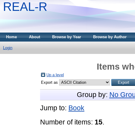
REAL-R
Home
About
Browse by Year
Browse by Author
Login
Items whe
Up a level
Export as
Group by:
No Grou
Jump to:
Book
Number of items:
15
.