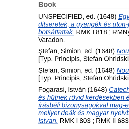
Book
UNSPECIFIED, ed. (1648)
Egy
ditseretek, a gyengék és uton-
botsáttattak.
RMK I 818 ; RMNy 
Varadon.
Ştefan, Simion
, ed. (1648)
Nou
[Typ. Principis, Stefan Ohridski
Ştefan, Simion
, ed. (1648)
Nou
[Typ. Principis, Stefan Ohridski
Fogarasi, István
(1648)
Catech
és hütnek rövid kérdésekben és
írásbéli bizonysagokval mag-er
mellyet deák és magyar nyelvbö
Istvan.
RMK I 803 ; RMK II 683 