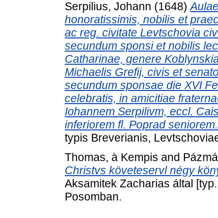
Serpilius, Johann
(1648)
Aulae
honoratissimis, nobilis et praecl
ac reg. civitate Levtschovia civ
secundum sponsi et nobilis le
Catharinae, genere Koblynskiae,
Michaelis Grefij, civis et senat
secundum sponsae die XVI Febr
celebratis, in amicitiae frater
Iohannem Serpilivm, eccl. Cais
inferiorem fl. Poprad seniorem.
typis Breverianis, Levtschovia
Thomas, à Kempis
and
Pázmán
Christvs követeservl négy kön
Aksamitek Zacharias által [typ.
Posomban.