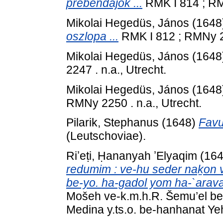
prebendájok ...
RMK I 814 ; RMN
Mikolai Hegedüs, János
(1648
oszlopa ...
RMK I 812 ; RMNy 22
Mikolai Hegedüs, János
(1648
2247 . n.a., Utrecht.
Mikolai Hegedüs, János
(1648
RMNy 2250 . n.a., Utrecht.
Pilarik, Stephanus
(1648)
Favus
(Leutschoviae).
Riʼeṭi, Ḥananyah ʼElyaqim
(16
redumim : ve-hu seder naḵon 
be-yo. ha-gadol yom ha-`arav
Mošeh ve-k.m.h.R. Šemu’el ben
Medina y.ts.o. be-hanhanat Ye