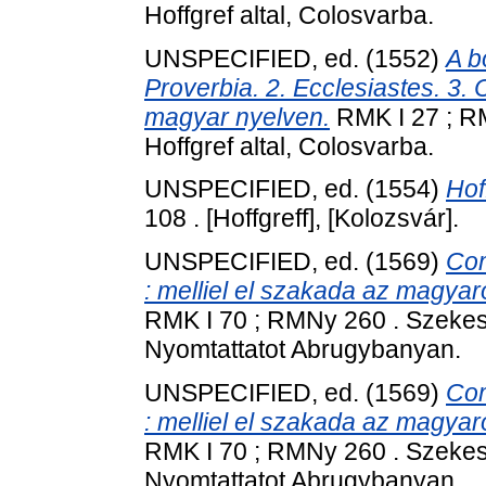
Hoffgref altal, Colosvarba.
UNSPECIFIED, ed. (1552)
A b
Proverbia. 2. Ecclesiastes. 3.
magyar nyelven.
RMK I 27 ; R
Hoffgref altal, Colosvarba.
UNSPECIFIED, ed. (1554)
Hof
108 . [Hoffgreff], [Kolozsvár].
UNSPECIFIED, ed. (1569)
Com
: melliel el szakada az magyaro
RMK I 70 ; RMNy 260 . Szekes 
Nyomtattatot Abrugybanyan.
UNSPECIFIED, ed. (1569)
Com
: melliel el szakada az magyaro
RMK I 70 ; RMNy 260 . Szekes 
Nyomtattatot Abrugybanyan.