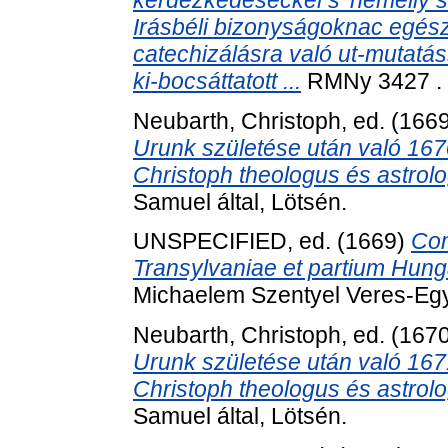
Irásbéli bizonyságoknac egészs
catechizálásra való ut-mutatáss
ki-bocsáttatott ...
RMNy 3427 . 
Neubarth, Christoph
, ed. (166
Urunk születése után való 1670.
Christoph theologus és astrol
Samuel által, Lötsén.
UNSPECIFIED, ed. (1669)
Com
Transylvaniae et partium Hung
Michaelem Szentyel Veres-Egyh
Neubarth, Christoph
, ed. (167
Urunk születése után való 1671.
Christoph theologus és astrol
Samuel által, Lötsén.