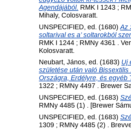
Agendájából.
RMK I 1243 ; RM
Mihaly, Colosvaratt.
UNSPECIFIED, ed. (1680)
Az 
soltarival es a’ soltarokból szer
RMK I 1244 ; RMNy 4361 . Ver
Kolosvaratt.
Neubart, János
, ed. (1683)
Uj 
születése után való Bissextilis
Országra, Erdélyre, és egyéb 
1322 ; RMNy 4497 . Brewer Sam
UNSPECIFIED, ed. (1683)
Szé
RMNy 4485 (1) . [Brewer Sámue
UNSPECIFIED, ed. (1683)
Szé
1309 ; RMNy 4485 (2) . Brevve