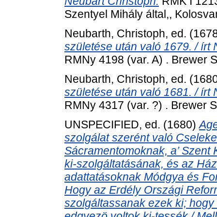
Neubart Christoph.
RMK I 1213
Szentyel Mihály által,, Kolosvar
Neubarth, Christoph
, ed. (167
születése után való 1679. / írt
RMNy 4198 (var. A) . Brewer S
Neubarth, Christoph
, ed. (168
születése után való 1681. / írt
RMNy 4317 (var. ?) . Brewer Sa
UNSPECIFIED, ed. (1680)
Age
szolgálat szerént való Cselek
Sácramentomoknak, a’ Szent 
ki-szolgáltatásának, és az H
adattatásoknak Módgya és Forma
Hogy az Erdély Országi Refo
szolgáltassanak ezek ki; hogy
edgyezö voltok ki-tessék / Mell