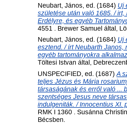
Neubart, János
, ed. (1684)
Uj 
születése után való 1685. / ir
Erdélyre, és egyéb Tartományo
4551 . Brewer Samuel által, Lö
Neubart, János
, ed. (1684)
Uj 
esztend. / írt Neubarth Janos,
egyéb tartományokra alkalmazt
Töltesi Istvan által, Debreczen
UNSPECIFIED, ed. (1687)
A s
teljes Jézus és Mária rosarium
társaságának és erről való ... 
szentséges Jesus neve társasá
indulgeniták. / Innocentius XI
RMK I 1360 . Susánna Christ
Bécsben.