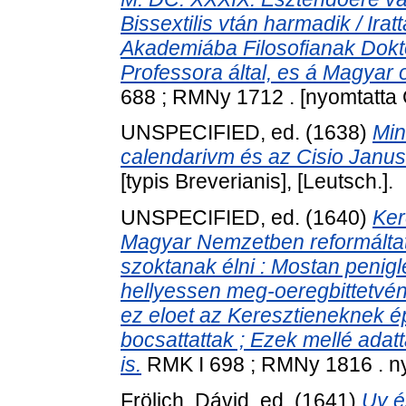
Bissextilis vtán harmadik / Irat
Akademiába Filosofianak Dokt
Professora által, es á Magyar o
688 ; RMNy 1712 . [nyomtatta 
UNSPECIFIED, ed. (1638)
Min
calendarivm és az Cisio Janus
[typis Breverianis], [Leutsch.].
UNSPECIFIED, ed. (1640)
Ker
Magyar Nemzetben reformáltat
szoktanak élni : Mostan penig
hellyessen meg-oeregbittetvén
ez eloet az Keresztieneknek é
bocsattattak ; Ezek mellé adat
is.
RMK I 698 ; RMNy 1816 . nyo
Frölich, Dávid
, ed. (1641)
Uy é