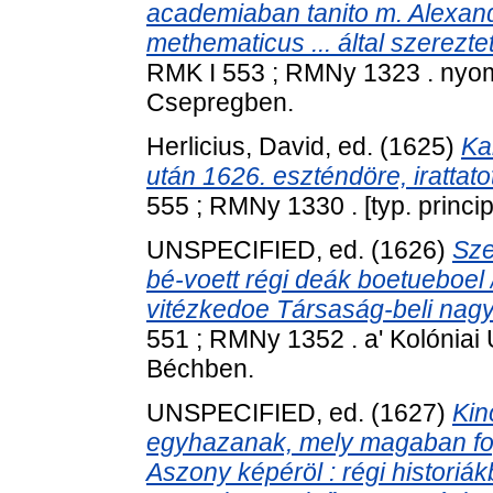
academiaban tanito m. Alexand
methematicus ... által szereztet
RMK I 553 ; RMNy 1323 . nyomta
Csepregben.
Herlicius, David
, ed. (1625)
Ka
után 1626. eszténdöre, irattatot
555 ; RMNy 1330 . [typ. principi
UNSPECIFIED, ed. (1626)
Sze
bé-voett régi deák boetueboel /
vitézkedoe Társaság-beli nag
551 ; RMNy 1352 . a' Kolónia
Béchben.
UNSPECIFIED, ed. (1627)
Kin
egyhazanak, mely magaban fogl
Aszony képéröl : régi historiá