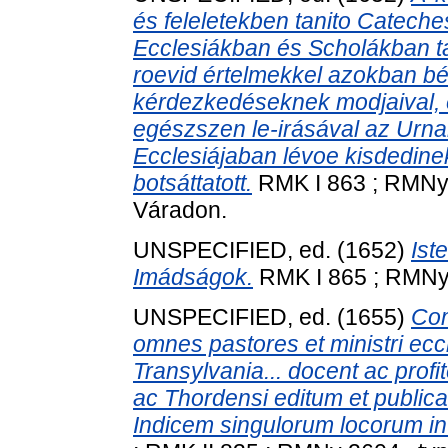
és feleletekben tanito Catech
Ecclesiákban és Scholákban tan
roevid értelmekkel azokban bé-f
kérdezkedéseknek modjaival, 
egészszen le-irásával az Urna
Ecclesiájaban lévoe kisdedinek
botsáttatott.
RMK I 863 ; RMNy 
Váradon.
UNSPECIFIED, ed. (1652)
Ist
Imádságok.
RMK I 865 ; RMNy 
UNSPECIFIED, ed. (1655)
Com
omnes pastores et ministri ecc
Transylvania... docent ac profit
ac Thordensi editum et public
Indicem singulorum locorum in f