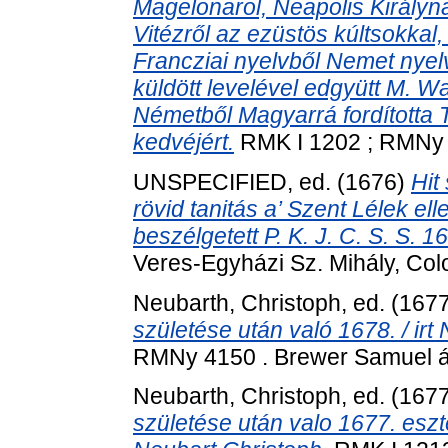
Magelonarol, Neapolis Királyn
Vitézről az ezüstös kúltsokkal, 
Francziai nyelvből Nemet nyelv
küldött levelével edgyütt M. W
Németből Magyarrá fordította
kedvéjért.
RMK I 1202 ; RMNy 4
UNSPECIFIED, ed. (1676)
Hit
rövid tanitás a’ Szent Lélek elle
beszélgetett P. K. J. C. S. S. 
Veres-Egyházi Sz. Mihály, Colo
Neubarth, Christoph
, ed. (167
születése után való 1678. / irt
RMNy 4150 . Brewer Samuel ál
Neubarth, Christoph
, ed. (167
születése után valo 1677. eszte