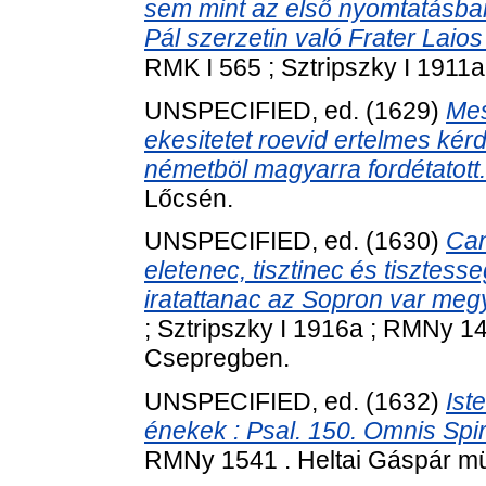
sem mint az első nyomtatásban
Pál szerzetin való Frater Laios 
RMK I 565 ; Sztripszky I 1911a
UNSPECIFIED, ed. (1629)
Mes
ekesitetet roevid ertelmes kér
németböl magyarra fordétatott.
Lőcsén.
UNSPECIFIED, ed. (1630)
Can
eletenec, tisztinec és tisztess
iratattanac az Sopron var megye
; Sztripszky I 1916a ; RMNy 14
Csepregben.
UNSPECIFIED, ed. (1632)
Ist
énekek : Psal. 150. Omnis Spi
RMNy 1541 . Heltai Gáspár mü