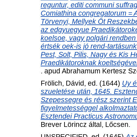
reguntur, editi communi suffra
Comiathina congregatorum = Az
Törvenyi, Mellyek Öt Reszekbe
az edgyuegyue Praedikátorokért
koelsoe, vagy polgári rendben
értsék oek-is jó rend-tartásunka
Pest, Solt, Pilis, Nagy és Kis
Praedikátoroknak koeltségével
. apud Abrahamum Kertesz Sze
Frölich, Dávid
, ed. (1644)
Uy é
szueletése után, 1645. Eszten
Szepessegre és rész szerint E
figyelmetességgel alkolmaztato
Esztendei Practicus Astronomus
Brever Lörincz által, Lőcsen.
UNSPECIFIED, ed. (1645)
Az 