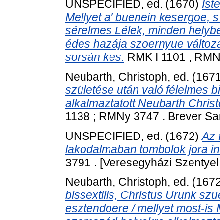
UNSPECIFIED, ed. (1670)
Ist
Mellyet a' buenein kesergoe, 
sérelmes Lélek, minden helyben
édes hazája szoernyue változ
sorsán kes.
RMK I 1101 ; RMNy 
Neubarth, Christoph
, ed. (167
születése után való félelmes bis
alkalmaztatott Neubarth Christ
1138 ; RMNy 3747 . Brever Sam
UNSPECIFIED, ed. (1672)
Az 
lakodalmaban tombolok jora in
3791 . [Veresegyházi Szentyel 
Neubarth, Christoph
, ed. (167
bissextilis, Christus Urunk sz
esztendoere / mellyet most-is