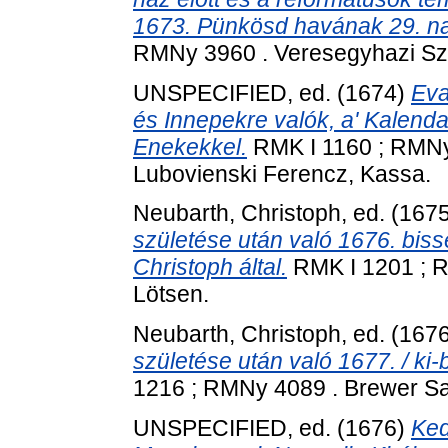
1673. Pünkösd havának 29. na
RMNy 3960 . Veresegyhazi Szen
UNSPECIFIED, ed. (1674)
Eva
és Innepekre valók, a' Kalenda
Enekekkel.
RMK I 1160 ; RMNy 
Lubovienski Ferencz, Kassa.
Neubarth, Christoph
, ed. (167
születése után való 1676. bisse
Christoph által.
RMK I 1201 ; R
Lötsen.
Neubarth, Christoph
, ed. (167
születése után való 1677. / ki-
1216 ; RMNy 4089 . Brewer Sam
UNSPECIFIED, ed. (1676)
Ked