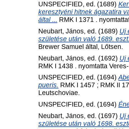
UNSPECIFIED, ed. (1689)
Ker
keresztyéni hitnek ágazatira va
által ...
RMK I 1371 . nyomtattat
Neubart, János
, ed. (1689)
Uj 
születése után való 1689. eszt.
Brewer Samuel által, Lőtsen.
Neubart, János
, ed. (1692)
Uj 
RMK I 1438 . nyomtatta Veres-e
UNSPECIFIED, ed. (1694)
Abe
pueris.
RMK I 1457 ; RMK II 17
Leutschoviae.
UNSPECIFIED, ed. (1694)
Éne
Neubart, János
, ed. (1697)
Uj 
születése után való 1698. eszten