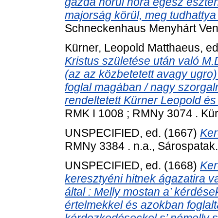
gazda hórúl hóra egész eszten
majorság körül, meg tudhattya .
Schneckenhaus Menyhárt Venc
Kürner, Leopold Matthaeus
, e
Kristus születése után való M.D
(az az közbetetett avagy ugro
foglal magában / nagy szorga
rendeltetett Kürner Leopold és Ma
RMK I 1008 ; RMNy 3074 . Kü
UNSPECIFIED, ed. (1667)
Ker
RMNy 3384 . n.a., Sárospatak.
UNSPECIFIED, ed. (1668)
Ker
keresztyéni hitnek ágazatira va
által : Melly mostan a’ kérdés
értelmekkel és azokban foglalta
kérdezkedéseckel s’ némelly 