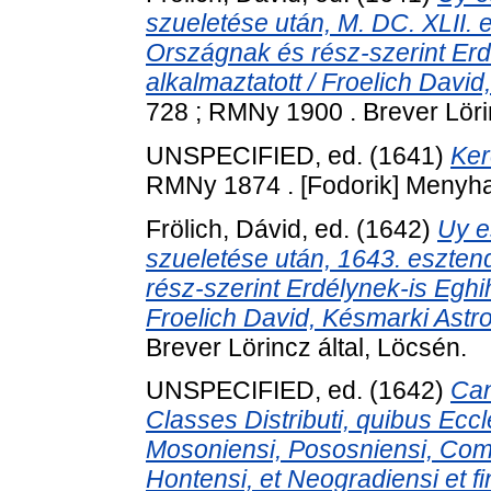
szueletése után, M. DC. XLII. 
Országnak és rész-szerint Erd
alkalmaztatott / Froelich Davi
728 ; RMNy 1900 . Brever Lörin
UNSPECIFIED, ed. (1641)
Ker
RMNy 1874 . [Fodorik] Menyha[
Frölich, Dávid
, ed. (1642)
Uy e
szueletése után, 1643. eszte
rész-szerint Erdélynek-is Eghi
Froelich David, Késmarki Astro
Brever Lörincz által, Löcsén.
UNSPECIFIED, ed. (1642)
Can
Classes Distributi, quibus Ecc
Mosoniensi, Pososniensi, Comar
Hontensi, et Neogradiensi et fi