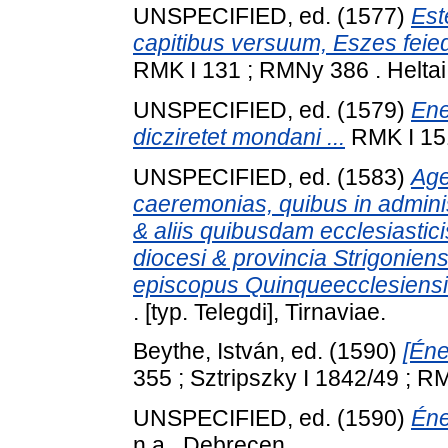
UNSPECIFIED, ed. (1577)
Est
capitibus versuum, Eszes feied
RMK I 131 ; RMNy 386 . Heltai
UNSPECIFIED, ed. (1579)
Ene
dicziretet mondani ...
RMK I 151
UNSPECIFIED, ed. (1583)
Age
caeremonias, quibus in admini
& aliis quibusdam ecclesiasticis
diocesi & provincia Strigoniens
episcopus Quinqueecclesiensi
. [typ. Telegdi], Tirnaviae.
Beythe, István
, ed. (1590)
[Éne
355 ; Sztripszky I 1842/49 ; R
UNSPECIFIED, ed. (1590)
Éne
n.a., Debrecen.