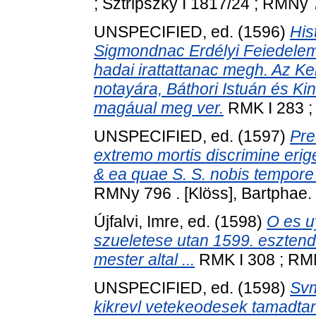
; Sztripszky I 1817/24 ; RMNy 71
UNSPECIFIED, ed. (1596)
His
Sigmondnac Erdélyi Feiedelem
hadai irattattanac megh. Az K
notayára, Báthori Istuán és Kin
magáual meg ver.
RMK I 283 ; 
UNSPECIFIED, ed. (1597)
Pre
extremo mortis discrimine erige
& ea quae S. S. nobis tempore 
RMNy 796 . [Klöss], Bartphae.
Újfalvi, Imre
, ed. (1598)
O es u
szueletese utan 1599. esztend
mester altal ...
RMK I 308 ; RMN
UNSPECIFIED, ed. (1598)
Svm
kikrevl vetekeodesek tamadta