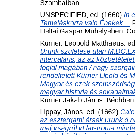
Szombatban.
UNSPECIFIED, ed. (1660)
In 
Temetéskorra valo Énekek ...
R
Heltai Gaspar Mühelyeben, Co
Kürner, Leopold Matthaeus
, e
Urunk születése után M.DC.LXII
intercalaris, az az közbetétet
foglal magában / nagy szorgal
rendeltetett Kürner Lipold és Ma
Magyar és ezek szomszédságáb
magyar historia és sokadalmak
Kürner Jakab János, Béchben
Lippay, János
, ed. (1662)
Cale
az esztergami érsek urunk ö 
majorságrúl irt laistroma mind