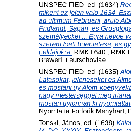
UNSPECIFIED, ed. (1634)
Reo
mikent ez jelen valo 1634. Esz
ad ultimum Februarii, arulo Al
Fridlandt, Sagan, és Grosgloga
személyeckel ... Egra nevoe 
szerént loett buentetése, és g
peldajokra.
RMK I 640 ; RMK I 
Breweri, Leutschoviae.
UNSPECIFIED, ed. (1635)
Alo
Latasokat, jeleneseket es Almo
es mostani uy Alom-koenyvekb
nagy mestersęggel meg irtanak
mostan uyjonnan ki nyomtattat
Nyomtatta Fodorik Menyhart,
Tonski, János
, ed. (1638)
Kale
M. DC. XXXIX. Esztendoere val