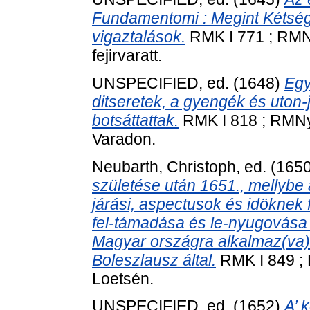
Fundamentomi : Megint Kétség
vigaztalások.
RMK I 771 ; RMNy 
fejirvaratt.
UNSPECIFIED, ed. (1648)
Egy
ditseretek, a gyengék és uton-
botsáttattak.
RMK I 818 ; RMNy 
Varadon.
Neubarth, Christoph
, ed. (165
születése után 1651., mellybe 
járási, aspectusok és idöknek
fel-támadása és le-nyugovása m
Magyar országra alkalmaz(va) 
Boleszlausz által.
RMK I 849 ; 
Loetsén.
UNSPECIFIED, ed. (1652)
A’ 