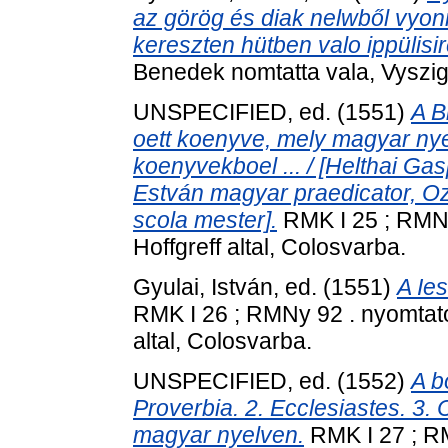
az görög és diak nelwből vyon
kereszten hütben valo ippülisir
Benedek nomtatta vala, Vyszi
UNSPECIFIED, ed. (1551)
A B
oett koenyve, mely magyar nyel
koenyvekboel ... / [Helthai Gas
Estván magyar praedicator, O
scola mester].
RMK I 25 ; RMNy
Hoffgreff altal, Colosvarba.
Gyulai, István
, ed. (1551)
A Ie
RMK I 26 ; RMNy 92 . nyomtato
altal, Colosvarba.
UNSPECIFIED, ed. (1552)
A b
Proverbia. 2. Ecclesiastes. 3.
magyar nyelven.
RMK I 27 ; R