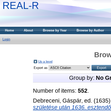
REAL-R
Home
About
Browse by Year
Browse by Author
Login
Brow
Up a level
Export as
Group by:
No G
Number of items:
552
.
Debreceni, Gáspár
, ed. (1635
születése után 1636. esztend