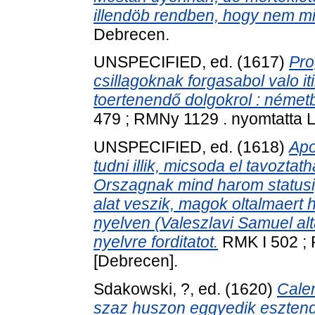
illendöb rendben, hogy nem min
Debrecen.
UNSPECIFIED, ed. (1617)
Pro
csillagoknak forgasabol valo it
toertenendő dolgokrol : németbö
479 ; RMNy 1129 . nyomtatta L
UNSPECIFIED, ed. (1618)
Apo
tudni illik, micsoda el tavozta
Orszagnak mind harom statusi,
alat veszik, magok oltalmaert 
nyelven (Valeszlavi Samuel al
nyelvre forditatot.
RMK I 502 ; 
[Debrecen].
Sdakowski, ?
, ed. (1620)
Cale
szaz huszon eggyedik esztend