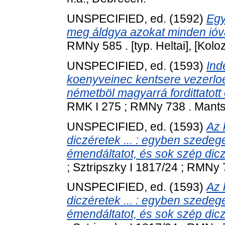
UNSPECIFIED, ed. (1592)
Egy
meg áldgya azokat minden ióval, 
RMNy 585 . [typ. Heltai], [Kolo
UNSPECIFIED, ed. (1593)
Ind
koenyveinec kentsere vezerloe, 
németböl magyarrá fordittatott 
RMK I 275 ; RMNy 738 . Mantsko
UNSPECIFIED, ed. (1593)
Az 
diczéretek ... : egyben szedeg
émendáltatot, és sok szép dicz
; Sztripszky I 1817/24 ; RMNy 71
UNSPECIFIED, ed. (1593)
Az 
diczéretek ... : egyben szedeg
émendáltatot, és sok szép dicz