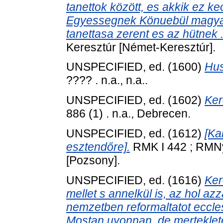
tanettok között, es akkik ez k
Egyessegnek Könuebül magyar n
tanettasa zerent es az hütnek .
Keresztúr [Német-Keresztúr].
UNSPECIFIED, ed. (1600)
Hus
???? . n.a., n.a..
UNSPECIFIED, ed. (1602)
Ker
886 (1) . n.a., Debrecen.
UNSPECIFIED, ed. (1612)
[Ka
esztendőre].
RMK I 442 ; RMNy 
[Pozsony].
UNSPECIFIED, ed. (1616)
Ker
mellet s annelkül is, az hol a
nemzetben reformaltatot eccle
Mostan uyonnan, de merteklete