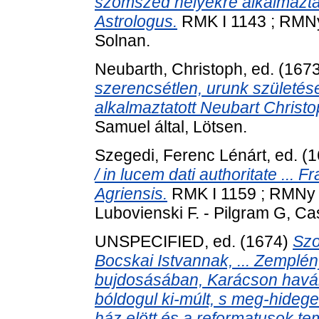
szomszéd helyekre alkalmazta
Astrologus.
RMK I 1143 ; RMNy 
Solnan.
Neubarth, Christoph
, ed. (167
szerencsétlen, urunk születése 
alkalmaztatott Neubart Christo
Samuel által, Lötsen.
Szegedi, Ferenc Lénárt
, ed. (
/ in lucem dati authoritate ... 
Agriensis.
RMK I 1159 ; RMNy 3
Lubovienski F. - Pilgram G, Ca
UNSPECIFIED, ed. (1674)
Szo
Bocskai Istvannak, ... Zemplé
bujdosásában, Karácson haván
bóldogul ki-múlt, s meg-hideged
ház elött és a reformatusok te