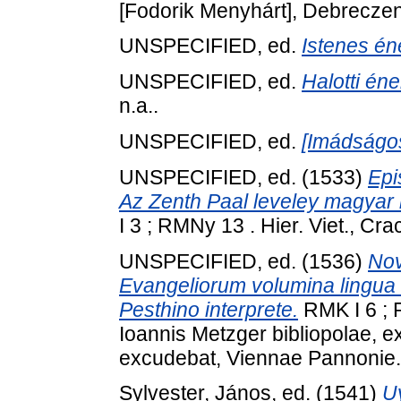
[Fodorik Menyhárt], Debrecze
UNSPECIFIED, ed.
Istenes én
UNSPECIFIED, ed.
Halotti én
n.a..
UNSPECIFIED, ed.
[Imádságo
UNSPECIFIED, ed. (1533)
Epi
Az Zenth Paal leveley magyar n
I 3 ; RMNy 13 . Hier. Viet., Cra
UNSPECIFIED, ed. (1536)
Nov
Evangeliorum volumina lingua
Pesthino interprete.
RMK I 6 ; 
Ioannis Metzger bibliopolae, ex
excudebat, Viennae Pannonie.
Sylvester, János
, ed. (1541)
U