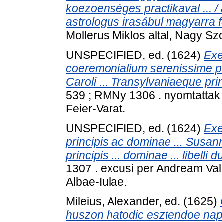
koezoenséges practikaval ... /
astrologus irasábul magyarra for
Mollerus Miklos altal, Nagy S
UNSPECIFIED, ed. (1624)
Exe
coeremonialium serenissime pr
Caroli ... Transylvaniaeque princ
539 ; RMNy 1306 . nyomtattak 
Feier-Varat.
UNSPECIFIED, ed. (1624)
Exe
principis ac dominae ... Susan
principis ... dominae ... libelli d
1307 . excusi per Andream Va
Albae-Iulae.
Mileius, Alexander
, ed. (1625)
huszon hatodic esztendoe napi