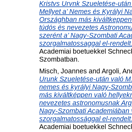
Kristvs Urvnk Szueletése-után 
Mellyet a’ Nemes és Kyrályi 
Országhban más kiváltkeppen 
túdós és nevezetes Astronomu
szerént a’ Nagy-Szombati Aca
szorgalmatossaggal el-rendelt
Academiai boetuekkel Schnec
Szombatban.
Misch, Joannes
and
Argoli, A
Urunk Szueletése-után való M.
nemes és kyrályi Nagy-Szomb
más kiváltképpen való hellyek
nevezetes astronomusnak Argol
Nagy-Szombati Academiában va
szorgalmatossággal el-rendelt
Academiai boetuekkel Schnec