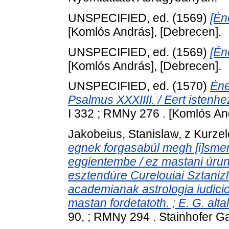
UNSPECIFIED, ed. (1569)
[Én
[Komlós András], [Debrecen].
UNSPECIFIED, ed. (1569)
[Én
[Komlós András], [Debrecen].
UNSPECIFIED, ed. (1570)
Éne
Psalmus XXXIIII. / Eert istenh
I 332 ; RMNy 276 . [Komlós An
Jakobeius, Stanislaw, z Kurze
egnek forgasabúl megh [i]smert 
eggientembe / ez mastani úrun
esztendúre Curelouiai Sztanizl
academianak astrologia iudiciom
mastan fordetatoth. ; E. G. alt
90, ; RMNy 294 . Stainhofer Ga